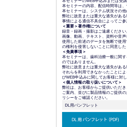
本セミナーのWEB申込みまたは受
本セミナーの内容、配信時間等は、
本セミナーは、システム状況その他
弊社に故意または重大な過失がある
事情による通信不具合によってご参
＜重要＞著作権について
録音・録画・撮影はご遠慮ください
画像、動画、テキスト、資料や音声
使用した前述のデータを無断で使用
の権利を侵害しないことに同意した
＜免責事項＞
本セミナーは、歯科治療一般に関す
のではありません。
弊社に故意または重大な過失がある
それらを利用できなかったことによ
びWEB申込みに関してお客様に対
＜個人情報の取り扱いについて＞
弊社は、お客様からご提供いただき
ご案内、並びに製品情報のご提供の
リシーをご確認ください。
DL用パンフレット