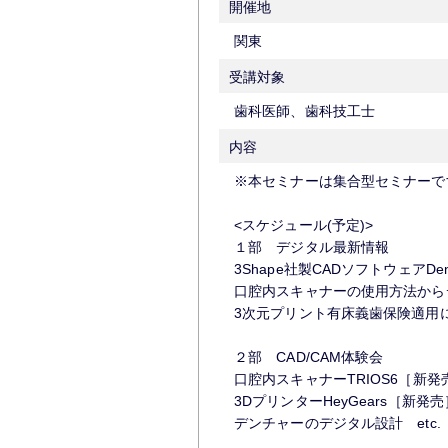
開催地
関東
受講対象
歯科医師、歯科技工士
内容
※本セミナーは集合型セミナーで
<スケジュール(予定)>
１部 デジタル最新情報
3Shape社製CADソフトウェアDen
口腔内スキャナーの使用方法から
3次元プリント有床義歯保険適用につ
２部 CAD/CAM体験会
口腔内スキャナーTRIOS6［新発
3DプリンターHeyGears［新発売
デンチャーのデジタル設計 etc.