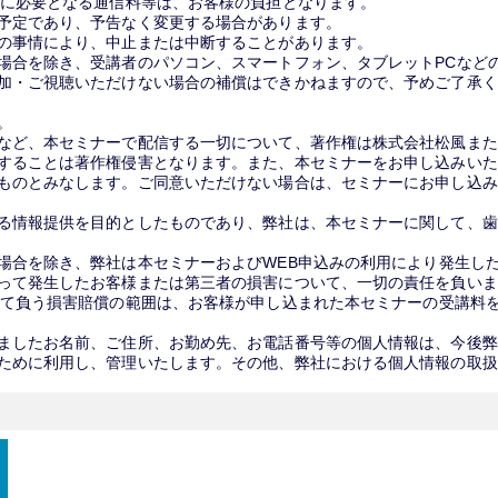
講に必要となる通信料等は、お客様の負担となります。
予定であり、予告なく変更する場合があります。
の事情により、中止または中断することがあります。
場合を除き、受講者のパソコン、スマートフォン、タブレットPCなど
加・ご視聴いただけない場合の補償はできかねますので、予めご了承く
。
など、本セミナーで配信する一切について、著作権は株式会社松風また
することは著作権侵害となります。また、本セミナーをお申し込みいた
ものとみなします。ご同意いただけない場合は、セミナーにお申し込み
る情報提供を目的としたものであり、弊社は、本セミナーに関して、歯
場合を除き、弊社は本セミナーおよびWEB申込みの利用により発生し
って発生したお客様または第三者の損害について、一切の責任を負いま
して負う損害賠償の範囲は、お客様が申し込まれた本セミナーの受講料
ましたお名前、ご住所、お勤め先、お電話番号等の個人情報は、今後弊
ために利用し、管理いたします。その他、弊社における個人情報の取扱