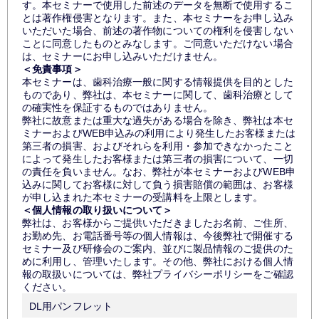
す。本セミナーで使用した前述のデータを無断で使用するこ
とは著作権侵害となります。また、本セミナーをお申し込み
いただいた場合、前述の著作物についての権利を侵害しない
ことに同意したものとみなします。ご同意いただけない場合
は、セミナーにお申し込みいただけません。
＜免責事項＞
本セミナーは、歯科治療一般に関する情報提供を目的とした
ものであり、弊社は、本セミナーに関して、歯科治療として
の確実性を保証するものではありません。
弊社に故意または重大な過失がある場合を除き、弊社は本セ
ミナーおよびWEB申込みの利用により発生したお客様または
第三者の損害、およびそれらを利用・参加できなかったこと
によって発生したお客様または第三者の損害について、一切
の責任を負いません。なお、弊社が本セミナーおよびWEB申
込みに関してお客様に対して負う損害賠償の範囲は、お客様
が申し込まれた本セミナーの受講料を上限とします。
＜個人情報の取り扱いについて＞
弊社は、お客様からご提供いただきましたお名前、ご住所、
お勤め先、お電話番号等の個人情報は、今後弊社で開催する
セミナー及び研修会のご案内、並びに製品情報のご提供のた
めに利用し、管理いたします。その他、弊社における個人情
報の取扱いについては、弊社プライバシーポリシーをご確認
ください。
DL用パンフレット