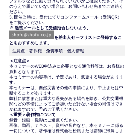
フォルダなどに振り分けられていないかご確認ください。そ
のうえで届いていない場合は、お問い合わせ先までご連絡く
ださい。
3. 開催当時に、受付にてリコンファームメール（受講QR）
をご提示ください。
※
迷惑メールとして受信拒否しないよう、
を差出人セーフリストに登録するこ
とをおすすめします。
注意点・著作権・免責事項・個人情報
＜注意点＞
本セミナーのWEB申込みに必要となる通信料等は、お客様の
負担となります。
本セミナーの内容等は、予定であり、変更する場合がありま
す。
本セミナーは、自然災害その他の事情により、中止または中
断することがあります。
弊社に故意または重大な過失がある場合を除き、公共交通機
関などの事情によってご参加いただけない場合の補償はでき
かねますので、予めご了承ください。
＜重要＞著作権について
録音・録画・撮影はご遠慮ください。
画像、動画、テキスト、資料や音声など、本セミナーに係る
一切について、著作権は株式会社松風または講師に帰属しま