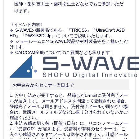
医師・歯科技工士・歯科衛生士どなたでもご参加いただ
けます。
《イベント内容》
🔹 S-WAVEの新製品である、『TRIOS6』『UltraCraft A2D
HD』『DWX-52Di-Jp』についてご説明いたします。
🔹 ショールームにてS-WAVE製品や材料製品等をご覧いただ
けます。
🔹 CAD/CAM全般についてのご質問なども承ります︕
お申込みからセミナー当日まで
1. お申し込みが完了すると、登録したE-mailに受付完了メー
ルが届きます。 メールアドレスを間違って登録された場合、
登録完了メールは届きません。受付完了メールが届かない場
合は、迷惑メールフォルダなどに振り分けられていないかご
確認ください。
2. 申込み締め切り後（開催 7日前）に、リコンファームメー
ル（受講QR）が届きます。受講料が有料のセミナーは、ご
入金が確認されるまでメールは送信されません。迷惑メール