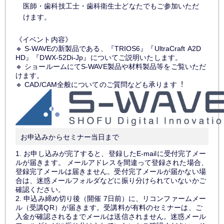
医師・歯科技工士・歯科衛生士どなたでもご参加いただ
けます。
《イベント内容》
🔹 S-WAVEの新製品である、『TRIOS6』『UltraCraft A2D
HD』『DWX-52Di-Jp』についてご説明いたします。
🔹 ショールームにてS-WAVE製品や材料製品等をご覧いただ
けます。
🔹 CAD/CAM全般についてのご質問なども承ります︕
お申込みからセミナー当日まで
1. お申し込みが完了すると、登録したE-mailに受付完了メー
ルが届きます。 メールアドレスを間違って登録された場合、
登録完了メールは届きません。受付完了メールが届かない場
合は、迷惑メールフォルダなどに振り分けられていないかご
確認ください。
2. 申込み締め切り後（開催 7日前）に、リコンファームメー
ル（受講QR）が届きます。受講料が有料のセミナーは、ご
入金が確認されるまでメールは送信されません。迷惑メール