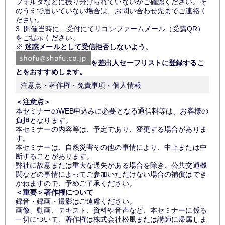
フォルダなどに振り分けられていないかご確認ください。そ
のうえで届いていない場合は、お問い合わせ先までご連絡く
ださい。
3. 開催当時に、受付にてリコンファームメール（受講QR）
をご提示ください。
※
迷惑メールとして受信拒否しないよう、
を差出人セーフリストに登録するこ
とをおすすめします。
注意点・著作権・免責事項・個人情報
＜注意点＞
本セミナーのWEB申込みに必要となる通信料等は、お客様の
負担となります。
本セミナーの内容等は、予定であり、変更する場合がありま
す。
本セミナーは、自然災害その他の事情により、中止または中
断することがあります。
弊社に故意または重大な過失がある場合を除き、公共交通機
関などの事情によってご参加いただけない場合の補償はでき
かねますので、予めご了承ください。
＜重要＞著作権について
録音・録画・撮影はご遠慮ください。
画像、動画、テキスト、資料や音声など、本セミナーに係る
一切について、著作権は株式会社松風または講師に帰属しま