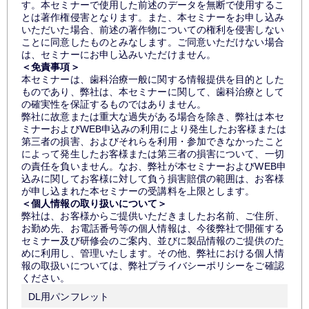
す。本セミナーで使用した前述のデータを無断で使用するこ
とは著作権侵害となります。また、本セミナーをお申し込み
いただいた場合、前述の著作物についての権利を侵害しない
ことに同意したものとみなします。ご同意いただけない場合
は、セミナーにお申し込みいただけません。
＜免責事項＞
本セミナーは、歯科治療一般に関する情報提供を目的とした
ものであり、弊社は、本セミナーに関して、歯科治療として
の確実性を保証するものではありません。
弊社に故意または重大な過失がある場合を除き、弊社は本セ
ミナーおよびWEB申込みの利用により発生したお客様または
第三者の損害、およびそれらを利用・参加できなかったこと
によって発生したお客様または第三者の損害について、一切
の責任を負いません。なお、弊社が本セミナーおよびWEB申
込みに関してお客様に対して負う損害賠償の範囲は、お客様
が申し込まれた本セミナーの受講料を上限とします。
＜個人情報の取り扱いについて＞
弊社は、お客様からご提供いただきましたお名前、ご住所、
お勤め先、お電話番号等の個人情報は、今後弊社で開催する
セミナー及び研修会のご案内、並びに製品情報のご提供のた
めに利用し、管理いたします。その他、弊社における個人情
報の取扱いについては、弊社プライバシーポリシーをご確認
ください。
DL用パンフレット