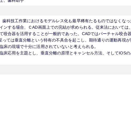
士、歯科助手
し、歯科技工作業におけるモデルレス化も最早稀有たるものではなくなっ
インする場合、ＣAD画面上での完結が求められる。従来法においては
て咬合器を活用することが一般的であった。CADではバーチャル咬合
に至っては垂直分離という特有の不具合を起こし、期待通りの運動再現が
臨床の現場で十分に活用されていないと考えられる。
臨床応用を主題とし、垂直分離の原理とキャンセル方法、そしてIOSの