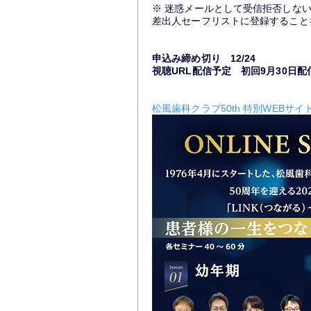
※ 迷惑メールとして受信拒否しな
差出人セーフリストに登録すること
申込み締め切り 12/24
視聴URL配信予定 初回9月30日
松風歯科クラブ50th 特別WEBサイ