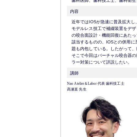
歯科医師、歯科技工士、歯科衛生
内容
近年ではIOSが急速に普及拡大
モデルレス技工で補綴装置をデザ
の咬合面設計・機能回復にあたっ
該当するものの、IOSとの併用
題も内包している。したがって、
そこで今回はバーチャル咬合器の
ラー対策について詳説したい。
講師
Nao Atelier＆Labor 代表 歯科技工士
髙瀬直 先生