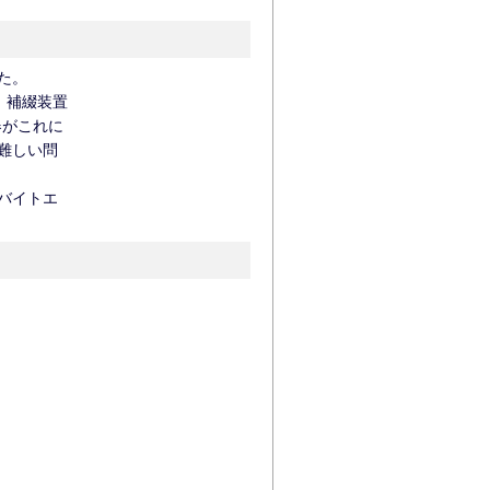
た。
、補綴装置
器がこれに
難しい問
バイトエ