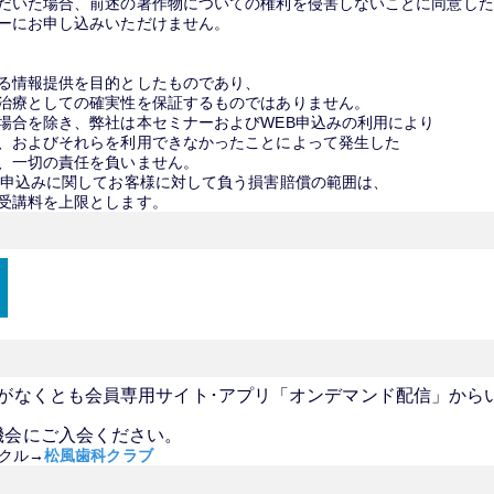
だいた場合、前述の著作物についての権利を侵害しないことに同意した
ーにお申し込みいただけません。
る情報提供を目的としたものであり、
治療としての確実性を保証するものではありません。
場合を除き、弊社は本セミナーおよびWEB申込みの利用により
、およびそれらを利用できなかったことによって発生した
、一切の責任を負いません。
B申込みに関してお客様に対して負う損害賠償の範囲は、
受講料を上限とします。
がなくとも会員専用サイト･アプリ「オンデマンド配信」から
機会にご入会ください。
クル→
松風歯科クラブ