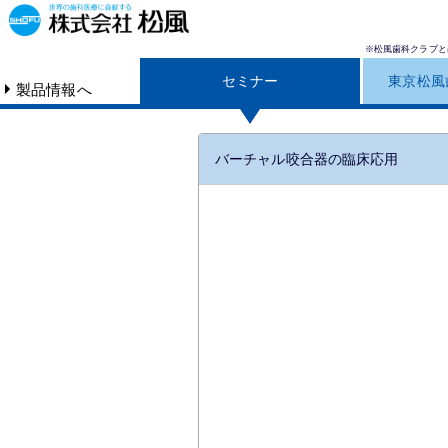
※松風歯科クラブと
セミナー
東京松風
製品情報へ
バーチャル咬合器の臨床応用