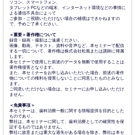
ソコン、スマートフォン、
タブレットPCなどの端末、インターネット環境などの事情に
よる通信不具合によって
ご参加・ご視聴いただけない場合の補償はできかねますの
で、予めご了承ください。
＜重要＞著作権について
録音・録画・撮影はご遠慮ください。
画像、動画、テキスト、資料や音声など、本セミナーで配信
する一切について、著作権は株式会社松風または講師に帰属
します。
本セミナーで使用した前述のデータを無断で使用することは
著作権侵害となります。
また、本セミナーをお申し込みいただいた場合、前述の著作
物についての権利を侵害しないことに同意したものとみなし
ます。
ご同意いただけない場合は、セミナーにお申し込みいただけ
ません。
＜免責事項＞
本セミナーは、歯科治療一般に関する情報提供を目的とした
ものであり、
弊社は、本セミナーに関して、歯科治療としての確実性を保
証するものではありません。
弊社に故意または重大な過失がある場合を除き、弊社は本セ