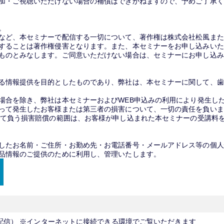
加・ご視聴いただけない場合の補償はできかねますので、予めご了承
い。
など、本セミナーで配信する一切について、著作権は株式会社松風また
することは著作権侵害となります。また、本セミナーをお申し込みいた
ものとみなします。ご同意いただけない場合は、セミナーにお申し込
る情報提供を目的としたものであり、弊社は、本セミナーに関して、歯
場合を除き、弊社は本セミナーおよびWEB申込みの利用により発生し
って発生したお客様または第三者の損害について、一切の責任を負いま
して負う損害賠償の範囲は、お客様が申し込まれた本セミナーの受講料
したお名前・ご住所・お勤め先・お電話番号・メールアドレス等の個人
品情報のご提供のために利用し、管理いたします。
〒000-0000 オンライン（全国配信） ※インターネットに接続できる環境でご覧いただきます