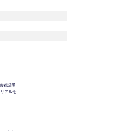
』
患者説明
のリアルを