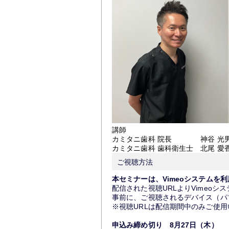
講師
カミタニ歯科 院長 神谷 光男
カミタニ歯科 歯科衛生士 北尾 愛香
ご視聴方法
本セミナーは、Vimeoシステムを
配信された視聴URLよりVimeo
事前に、ご視聴されるデバイス（パ
※視聴URLは配信期間中のみご使
申込み締め切り 8月27日（