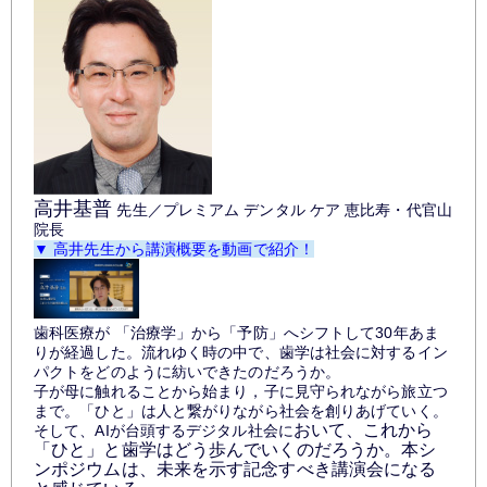
高井基普
先生／プレミアム デンタル ケア 恵比寿・代官山
院長
▼ 高井先生から講演概要を動画で紹介！
歯科医療が 「治療学」から「予防」へシフトして30年あま
りが経過した。流れゆく時の中で、歯学は社会に対するイン
パクトをどのように紡いできたのだろうか。
子が母に触れることから始まり，子に見守られながら旅立つ
まで。「ひと」は人と繋がりながら社会を創りあげていく。
おいて、これから
そして、AIが台頭するデジタル社会に
「ひと」と歯学はどう歩んでいくのだろうか。本シ
ンポジウムは、未来を示す記念すべき講演会になる