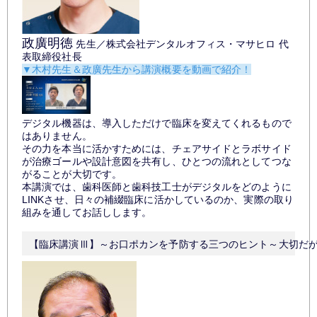
政廣明徳
先生／株式会社デンタルオフィス・マサヒロ 代
表取締役社長
▼木村先生＆政廣先生から講演概要を動画で紹介！
デジタル機器は、導入しただけで臨床を変えてくれるもので
はありません。
その力を本当に活かすためには、チェアサイドとラボサイド
が治療ゴールや設計意図を共有し、ひとつの流れとしてつな
がることが大切です。
本講演では、歯科医師と歯科技工士がデジタルをどのように
LINKさせ、日々の補綴臨床に活かしているのか、実際の取り
組みを通してお話しします。
【臨床講演Ⅲ】～お口ポカンを予防する三つのヒント～大切だ