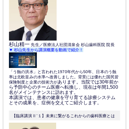
杉山精一
先生／医療法人社団清泉会 杉山歯科医院 院長
▼ 杉山先生から講演概要を動画で紹介！
「う蝕の洪水」と言われた1970年代から50年、日本のう蝕
率は北欧並みの水準へ改善しました。背景には優れた国民皆
あります。当院では30年前か
保険制度と企業の技術力が
ら予防中心のチーム医療へ転換し、現在は年間1,500
名がメインテナンスに訪れます。
本講演では、患者の健康を守り育てる診療システム
とその成果を、症例を交えてご紹介します。
【臨床講演Ⅱ⁻１】未来に繋がるこれからの歯科医療とは