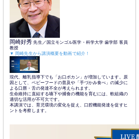
岡崎好秀
先生／国立モンゴル医学・科学大学 歯学部 客員
教授
▼ 岡崎先生から講演概要を動画で紹介！
現代、離乳指導下でも「お口ポカン」が増加しています。原
因として、ベビーフードの普及や「手づかみ食べ」の減少に
よる口唇・舌の発達不全が考えられます。
生命維持に直結する嚥下や捕食の機能を育むには、軟組織の
適切な活用が不可欠です。
本講演では、育児環境の変化を捉え、口腔機能発達を促すヒ
ントを考察します。