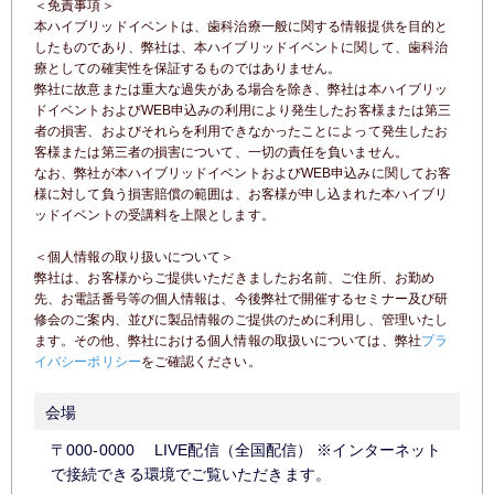
＜免責事項＞
本
ハイブリッドイベント
は、歯科治療一般に関する情報提供を目的と
したものであり、弊社は、本
ハイブリッドイベント
に関して、
歯科治
療としての確実性を保証するものではありません。
弊社に故意または重大な過失がある場合を除き、弊社は本
ハイブリッ
ドイベント
およびWEB申込みの利用により発生したお客様または第三
者の損害、
およびそれらを利用できなかったことによって発生したお
客様または第三者の損害について、一切の責任を負いません。
なお、弊社が本
ハイブリッドイベント
およびWEB申込みに関してお客
様に対して負う損害賠償の範囲は、お客様が申し込まれた本
ハイブリ
ッドイベント
の受講料を上限とします。
＜個人情報の取り扱いについて＞
弊社は、お客様からご提供いただきましたお名前、ご住所、お勤め
先、お電話番号等の個人情報は、
今後弊社で開催するセミナー及び研
修会のご案内、並びに製品情報のご提供のために利用し、管理いたし
ます。
その他、弊社における個人情報の取扱いについては、弊社
プラ
イバシーポリシー
をご確認ください。
会場
〒000-0000 LIVE配信（全国配信） ※インターネット
で接続できる環境でご覧いただきます。