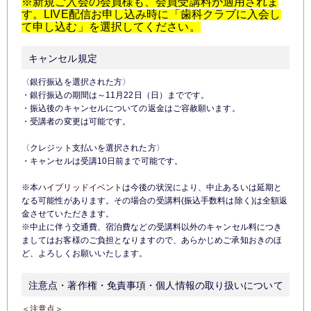
※新規ご入会の会員様も、会員受講料が適用されま
す。LIVE配信お申し込み時に「歯科クラブに入会し
て申し込む」を選択してください。
キャンセル規定
〈銀行振込を選択された方〉
・銀行振込の期間は～11月22日（日）までです。
・振込後のキャンセルについての返金はご容赦願います。
・受講者の変更は可能です。
〈クレジット支払いを選択された方〉
・キャンセルは受講10日前まで可能です。
※本
ハイブリッドイベント
は今後の状況により、中止あるいは延期と
なる可能性があります。
その場合の受講料(振込手数料は除く)は全額返
金させていただきます。
※中止に伴う交通費、宿泊費などの受講料以外のキャンセル料につき
ましては
お客様のご負担となりますので、あらかじめご承知おきのほ
ど、よろしくお願いいたします。
注意点・著作権・免責事項・個人情報の取り扱いについて
＜注意点＞