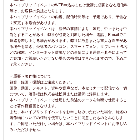
本
ハイブリッドイベント
のWEB申込みまたは受講に必要となる通信料
等は、お客様の負担となります。
本
ハイブリッドイベント
の内容、配信時間等は、予定であり、予告な
く変更する場合があります。
本
ハイブリッドイベント
は、諸般の事情により、延期、中止または中
断とすることがあり、弊社が必要と判断した場合、電話、E-mailでご
連絡を差し上げる場合があります。
弊社に故意または重大な過失があ
る場合を除き、受講者のパソコン、スマートフォン、タブレットPCな
どの端末、
インターネット環境などの事情による通信不具合によって
ご参加・ご視聴いただけない場合の補償はできかねますので、予めご
了承ください。
＜重要＞著作権について
録音・録画・撮影はご遠慮ください。
画像、動画、テキスト、資料や音声など、本セミナーで配信する一切
について、著作権は株式会社松風または講師に帰属します。
本
ハイブリッドイベント
で使用した前述のデータを無断で使用するこ
とは著作権侵害となります。
また、本
ハイブリッドイベント
をお申し込みいただいた場合、前述の
著作物についての権利を侵害しないことに同意したものとみなしま
す。
ご同意いただけない場合は、本
ハイブリッドイベント
にお申し込
みいただけません。