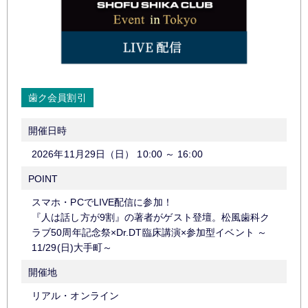
歯ク会員割引
開催日時
2026年11月29日（日）
10:00
～
16:00
POINT
スマホ・PCでLIVE配信に参加！
『人は話し方が9割』の著者がゲスト登壇。松風歯科ク
ラブ50周年記念祭×Dr.DT臨床講演×参加型イベント ～
11/29(日)大手町～
開催地
リアル・オンライン