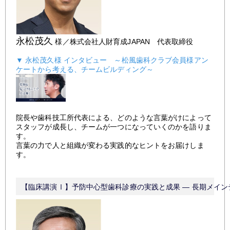
永松茂久
様／
株式会社人財育成JAPAN 代表取締役
▼
永松茂久様 インタビュー ～松風歯科クラブ会員様アン
ケートから考える、チームビルディング～
院長や歯科技工所代表による、どのような言葉がけによって
スタッフが成長し、チームが一つになっていくのかを語りま
す。
言葉の力で人と組織が変わる実践的なヒントをお届けしま
す。
【臨床講演Ⅰ】予防中心型歯科診療の実践と成果 ― 長期メイン