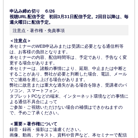
申込み締め切り ６/26
視聴URL配信予定 初回3月31日配信予定。2回目以降は、毎
週火曜日に配信予定。
注意点・著作権・免責事項
＜注意点＞
本セミナーのWEB申込みまたは受講に必要となる通信料等
は、お客様の負担となります。
本セミナーの内容、配信時間等は、予定であり、予告なく変
更する場合があります。
本セミナーは、諸般の事情により、延期、中止または中断と
することがあり、弊社が必要と判断した場合、電話、メール
でご連絡を差し上げる場合があります。
弊社に故意または重大な過失がある場合を除き、受講者のパ
ソコン、スマートフォン、
タブレットPCなどの端末、インターネット環境などの事情に
よる通信不具合によって
ご参加・ご視聴いただけない場合の補償はできかねますの
で、予めご了承ください。
＜重要＞著作権について
録音・録画・撮影はご遠慮ください。
画像、動画、テキスト、資料や音声など、本セミナーで配信