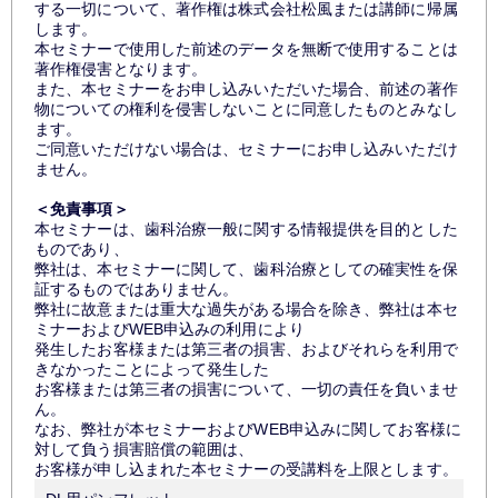
する一切について、著作権は株式会社松風または講師に帰属
します。
本セミナーで使用した前述のデータを無断で使用することは
著作権侵害となります。
また、本セミナーをお申し込みいただいた場合、前述の著作
物についての権利を侵害しないことに同意したものとみなし
ます。
ご同意いただけない場合は、セミナーにお申し込みいただけ
ません。
＜免責事項＞
本セミナーは、歯科治療一般に関する情報提供を目的とした
ものであり、
弊社は、本セミナーに関して、歯科治療としての確実性を保
証するものではありません。
弊社に故意または重大な過失がある場合を除き、弊社は本セ
ミナーおよびWEB申込みの利用により
発生したお客様または第三者の損害、およびそれらを利用で
きなかったことによって発生した
お客様または第三者の損害について、一切の責任を負いませ
ん。
なお、弊社が本セミナーおよびWEB申込みに関してお客様に
対して負う損害賠償の範囲は、
お客様が申し込まれた本セミナーの受講料を上限とします。