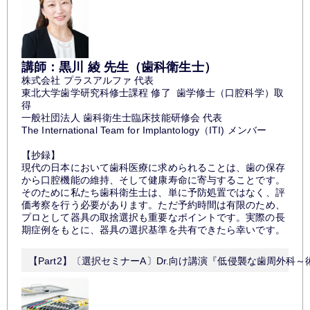
講師：黒川 綾 先生（歯科衛生士）
株式会社 プラスアルファ 代表
東北大学歯学研究科修士課程 修了
歯学修士（口腔科学）取
得
一般社団法人 歯科衛生士臨床技能研修会 代表
The International Team for Implantology（ITI) メンバー
【抄録】
現代の日本において歯科医療に求められることは、歯の保存
から口腔機能の維持、そして健康寿命に寄与することです。
そのために私たち歯科衛生士は、単に予防処置ではなく、評
価考察を行う必要があります。ただ予約時間は有限のため、
プロとして器具の取捨選択も重要なポイントです。
実際の長
期症例をもとに、器具の選択基準を共有できたら幸いです。
【Part2】〔選択セミナーA〕Dr.向け講演『低侵襲な歯周外科