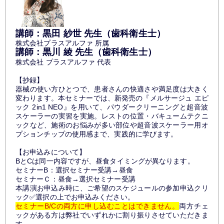
講師：黒田 紗世 先生（歯科衛生士）
株式会社プラスアルファ 所属
講師：黒川 綾 先生（歯科衛生士）
株式会社 プラスアルファ 代表
【抄録】
器械の使い方ひとつで、患者さんの快適さや満足度は大きく
変わります。本セミナーでは、新発売の『メルサージュ エピ
ック 2in1 NEO』を用いて、パウダークリーニングと超音波
スケーラーの実習を実施。レストの位置・バキュームテクニ
ックなど、施術のお悩みが多い部位や超音波スケーラー用オ
プションチップの使用感まで、実践的に学びます。
【お申込みについて】
BとCは同一内容ですが、昼食タイミングが異なります。
セミナーB：選択セミナー受講→昼食
セミナーＣ：昼食→選択セミナー受講
本講演お申込み時に、ご希望のスケジュールの参加申込クリ
ック✅選択の上でお申込みください。
セミナーB/Cの両方に申し込むことはできません。
両方チェ
ックがある方は弊社でいずれかに割り振りさせていただきま
す。