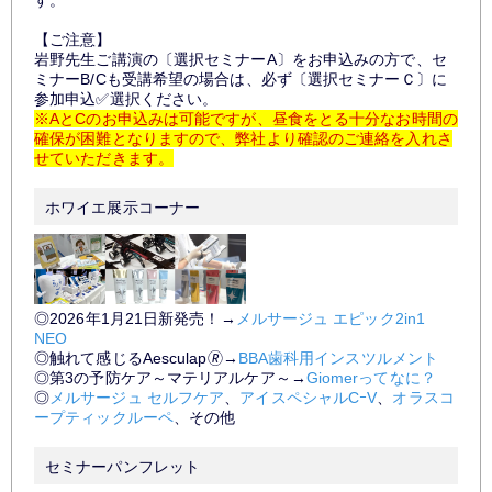
【ご注意】
岩野先生ご講演の〔選択セミナーA〕をお申込みの方で、セ
ミナーB/Cも受講希望の場合は、必ず〔選択セミナーＣ〕に
参加申込✅選択ください。
※AとCのお申込みは可能ですが、昼食をとる十分なお時間の
確保が困難となりますので、弊社より確認のご連絡を入れさ
せていただきます。
ホワイエ展示コーナー
◎2026年1月21日新発売！→
メルサージュ エピック2in1
NEO
◎触れて感じるAesculap🄬→
BBA歯科用インスツルメント
◎第3の予防ケア～マテリアルケア～→
Giomerってなに？
◎
メルサージュ セルフケア
、
アイスペシャルCｰV
、
オラスコ
ープティックルーペ
、
その他
セミナーパンフレット