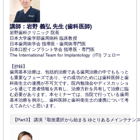
講師：岩野 義弘 先生 (歯科医師)
岩野歯科クリニック 院長
日本大学歯学部歯周病科 臨床教授
日本歯周病学会 指導医・歯周病専門医
日本口腔インプラント学会 指導医・専門医
The International Team for Implantology（ITI) フェロー
【抄録】
歯周基本治療は、包括的治療である歯周治療の中でももっと
も重要なフェーズであり、その成功のためには歯科医師と歯
科衛生士の連携が不可欠です。院内勉強会やディスカッショ
ンを通じて患者情報を共有し、治療方針を共有して治療に臨
む必要があります。本セミナーでは、当院で行っている歯周
基本治療を例示し、歯科医師と歯科衛生士の連携について考
えてみたいと思います。
【Part3】 講演『取捨選択から始まる ゆとりあるメインテナ