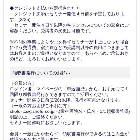
◆クレジット支払いを選択された方
・クレジット決済はセミナー開催４日前を予定しておりま
す。(2/25)
・セミナー開催４日前以降のキャンセルについての返金はご
容赦ください。受講者の変更は可能です。
※不測の事態によりやむを得ずセミナーが中止になった場合
に伴う交通費、宿泊費などの受講料以外の費用につきまして
はお客さまのご負担となりますので、あらかじめご承知おき
のほど、よろしくお願いいたします。
領収書発行についてのお願い
［会員の方］
ログイン後、マイページの「申込履歴」から、お手元にて１
回限り領収書発行ができますのでご活用ください。
セミナー開催３日前(2/26)以降、発行が可能となります。
［一般の方およびご不明な方］
shofu-tcs@shofu.co.jpへ(歯科医院名・氏名・3/1領収書希望)
明記の上、ご連絡ください。
セミナー開催時にお渡しいたします。
会員・一般にかかわらず、領収書発行ができるのはご入金が
確認できた方に限ります。