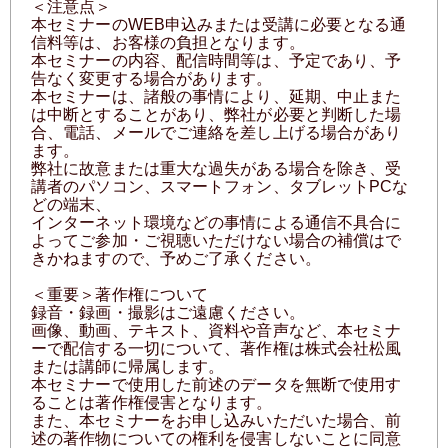
＜注意点＞
本セミナーのWEB申込みまたは受講に必要となる通
信料等は、お客様の負担となります。
本セミナーの内容、配信時間等は、予定であり、予
告なく変更する場合があります。
本セミナーは、諸般の事情により、延期、中止また
は中断とすることがあり、弊社が必要と判断した場
合、電話、メールでご連絡を差し上げる場合があり
ます。
弊社に故意または重大な過失がある場合を除き、受
講者のパソコン、スマートフォン、タブレットPCな
どの端末、
インターネット環境などの事情による通信不具合に
よってご参加・ご視聴いただけない場合の補償はで
きかねますので、予めご了承ください。
＜重要＞著作権について
録音・録画・撮影はご遠慮ください。
画像、動画、テキスト、資料や音声など、本セミナ
ーで配信する一切について、著作権は株式会社松風
または講師に帰属します。
本セミナーで使用した前述のデータを無断で使用す
ることは著作権侵害となります。
また、本セミナーをお申し込みいただいた場合、前
述の著作物についての権利を侵害しないことに同意