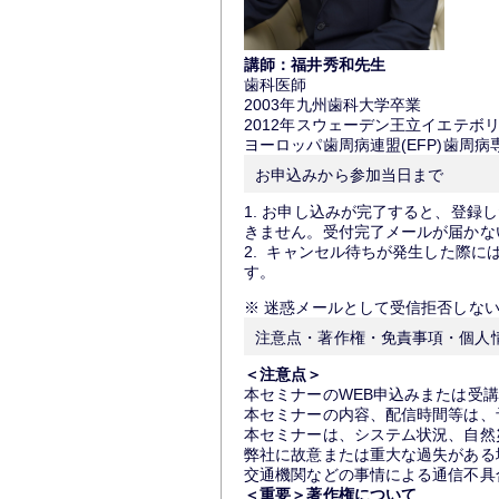
講師：福井秀和先生
歯科医師
2003年九州歯科大学卒業
2012年スウェーデン王立イエテボ
ヨーロッパ歯周病連盟(EFP)歯周病
お申込みから参加当日まで
1. お申し込みが完了すると、登録
きません。受付完了メールが届かな
2. キャンセル待ちが発生した際
す。 4．当日のご
※ 迷惑メールとして受信拒否しな
注意点・著作権・免責事項・個人
＜注意点＞
本セミナーのWEB申込みまたは受
本セミナーの内容、配信時間等は、
本セミナーは、システム状況、自然
弊社に故意または重大な過失がある
交通機関などの事情による通信不具
＜重要＞著作権について