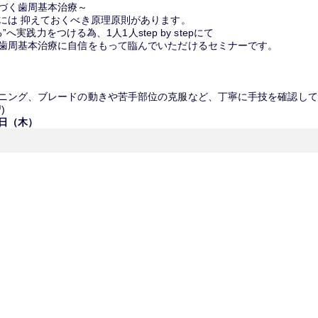
づく歯周基本治療～
には 抑えておくべき原理原則があります。
”へ実践力をつける為、1人1人step by stepにて
歯周基本治療に自信をもって臨んでいただけるセミナーです。
ニング、ブレードの動きや苦手部位の克服など、丁寧に手技を確認して
)
日（木）