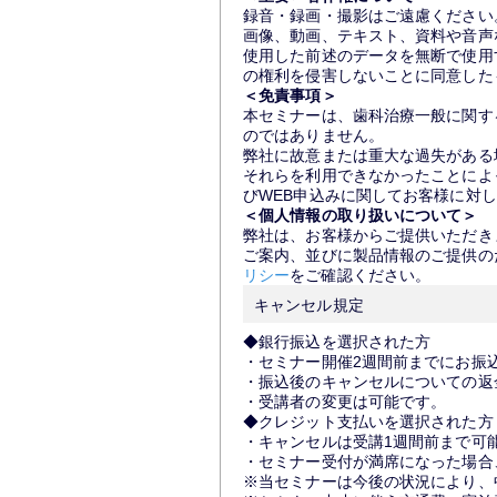
録音・録画・撮影はご遠慮ください
画像、動画、テキスト、資料や音声
使用した前述のデータを無断で使用
の権利を侵害しないことに同意した
＜免責事項＞
本セミナーは、歯科治療一般に関す
のではありません。
弊社に故意または重大な過失がある
それらを利用できなかったことによ
びWEB申込みに関してお客様に対
＜個人情報の取り扱いについて＞
弊社は、お客様からご提供いただき
ご案内、並びに製品情報のご提供の
リシー
をご確認ください。
キャンセル規定
◆銀行振込を選択された方
・セミナー開催2週間前までにお振
・振込後のキャンセルについての返
・受講者の変更は可能です。
◆クレジット支払いを選択された方
・キャンセルは受講1週間前まで可
・セミナー受付が満席になった場合
※当セミナーは今後の状況により、