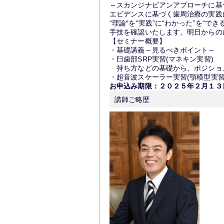
～スカンジナビアンアプローチに基
エビデンスに基づく歯周治療の実践
“理論″を“実践”に“わかった”を“できる
手技を確認いたします。明日からの
【セミナー概要】
・基礎講義～見るべきポイント～
・臼歯部SRP実習(マネキン実習)
持ち方などの基礎から、ポジショ
・超音波スケーラー実習(顎模型実習
お申込み期限：２０２５年２月１３
講師ご略歴