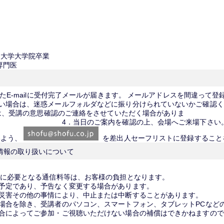
リ大学大学院卒業
専門医
したE-mailに受付完了メールが届きます。 メールアドレスを間違って
い場合は、迷惑メールフォルダなどに振り分けられていないかご確認く
には、受講の意思確認のご連絡をさせていただく場合がありま
案内を確認の上、会場へご来場下さい
いよう、
を差出人セーフリストに登録すること
情報の取り扱いについて
講に必要となる通信料等は、お客様の負担となります。
予定であり、予告なく変更する場合があります。
災害その他の事情により、中止または中断することがあります。
場合を除き、受講者のパソコン、スマートフォン、タブレットPCなど
合によってご参加・ご視聴いただけない場合の補償はできかねますので